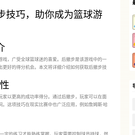
撤步技巧，助你成为篮球游
介
篮球模拟游戏，广受全球篮球迷的喜爱。后撤步是该游戏中的一
出更好的得分机会。本文将详细介绍如何获取后撤步技
要性
玩家以更高的成功率得分。通过后撤步，玩家可以在面
间。这项技巧在现实比赛中也广泛应用，例如詹姆斯·哈
需要一定的练习才能熟练掌握。玩家需要控制球员持球，然