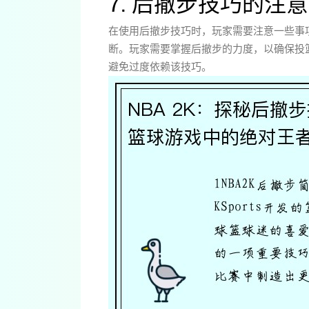
7. 后撤步技巧的注
在使用后撤步技巧时，玩家需要注意一些事
断。玩家需要掌握后撤步的力度，以确保投
避免过度依赖该技巧。