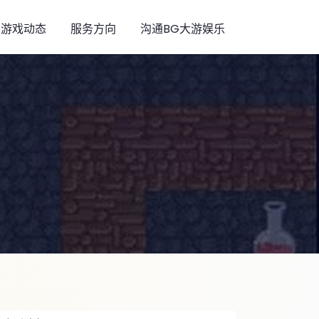
游戏动态
服务方向
沟通BG大游娱乐